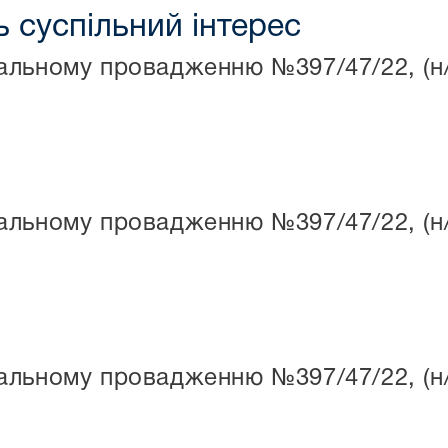
 суспільний інтерес
льному провадженню №397/47/22, (н/п
льному провадженню №397/47/22, (н/п
льному провадженню №397/47/22, (н/п