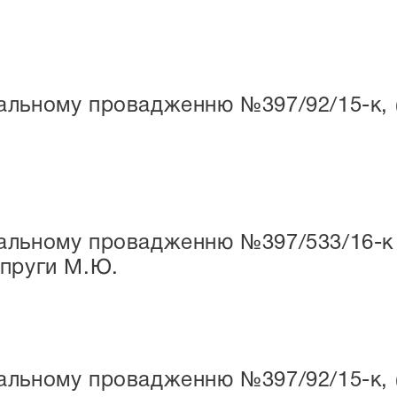
льному провадженню №397/92/15-к, (н
льному провадженню №397/533/16-к (н
опруги М.Ю.
льному провадженню №397/92/15-к, (н