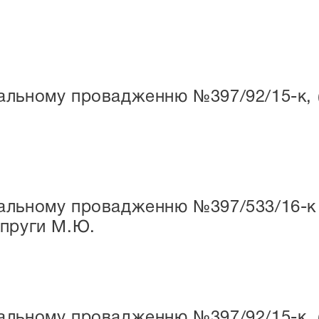
льному провадженню №397/92/15-к, (н
льному провадженню №397/533/16-к (н
опруги М.Ю.
льному провадженню №397/92/15-к, (н