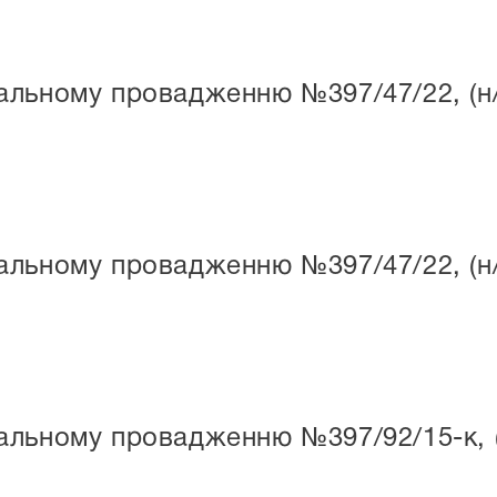
льному провадженню №397/47/22, (н/п
льному провадженню №397/47/22, (н/п
льному провадженню №397/92/15-к, (н