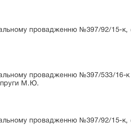
льному провадженню №397/92/15-к, (н
льному провадженню №397/533/16-к (н
опруги М.Ю.
льному провадженню №397/92/15-к, (н