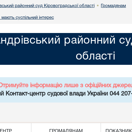
вський районний суд Кіровоградської області
Громадянам
•
 мають суспільний інтерес
ндрівський районний су
області
Отримуйте інформацію лише з офіційних джере
й Контакт-центр судової влади України 044 207
ЕНТР
ГРОМАДЯНАМ
ПОКАЗНИК