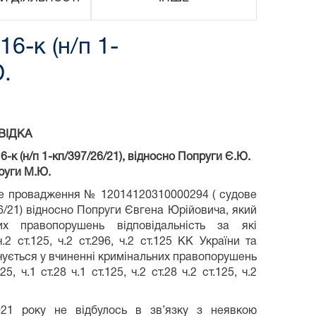
-к (н/п 1-
Ю.
ВІДКА
к (н/п 1-кп/397/26/21), відносно Попруги Є.Ю.
руги М.Ю.
не провадження № 12014120310000294 ( судове
6/21) відносно Попруги Євгена Юрійовича, який
их правопорушень відповідальність за які
ч.2 ст.125, ч.2 ст.296, ч.2 ст.125 КК України та
ується у вчиненні кримінальних правопорушень
, ч.1 ст.28 ч.1 ст.125, ч.2 ст.28 ч.2 ст.125, ч.2
021 року не відбулось в зв’язку з неявкою