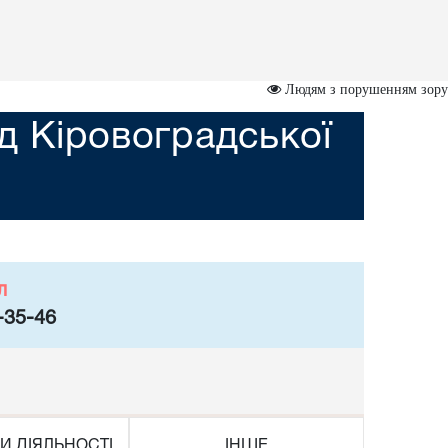
Людям з порушенням зору
д Кіровоградської
л
-35-46
И ДІЯЛЬНОСТІ
ІНШЕ