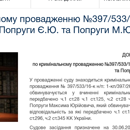
ому провадженню №397/533/16
о Попруги Є.Ю. та Попруги М.
ДО
по кримінальному провадженню №397/533/16-
та Поп
У провадженні суду знаходиться криміналь
провадження № 397/533/16-к н/п: 1-кп/397/2
обвинувачується у вчиненні кримінальн
передбачено ч.1 ст.28 ч.1 ст.125, ч.2 ст.28 
Попруги Максима Юрійовича, який обвинувач
відповідальність за які передбачено ч.1 ст.125
ст.296, ч.2 ст.345 КК України.
Судове засідання призначене на 30.06.2