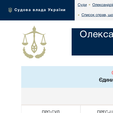
Олександрі
Суди
•
Судова влада України
Список справ, що
•
Олекса
Єдини
ПРО СУД
ПРЕС-Ц