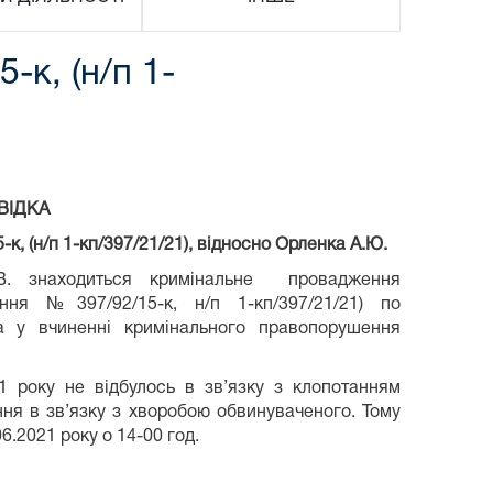
к, (н/п 1-
ВІДКА
, (н/п 1-кп/397/21/21), відносно Орленка А.Ю.
В. знаходиться кримінальне провадження
ня №397/92/15-к, н/п 1-кп/397/21/21) по
 у вчиненні кримінального правопорушення
1 року не відбулось в зв’язку з клопотанням
ння в зв’язку з хворобою обвинуваченого. Тому
6.2021 року о 14-00 год.