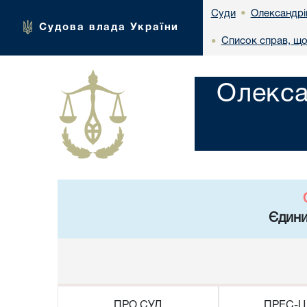
Олександрі
Суди
•
Судова влада України
Список справ, що
•
Олекса
Єдини
ПРО СУД
ПРЕС-Ц