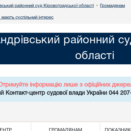
вський районний суд Кіровоградської області
Громадянам
•
 мають суспільний інтерес
ндрівський районний су
області
Отримуйте інформацію лише з офіційних джере
й Контакт-центр судової влади України 044 207
ЕНТР
ГРОМАДЯНАМ
ПОКАЗНИК