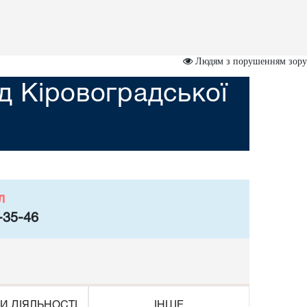
Людям з порушенням зору
д Кіровоградської
л
-35-46
И ДІЯЛЬНОСТІ
ІНШЕ