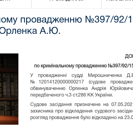
ому провадженню №397/92/15-
 Орленка А.Ю.
ДО
по кримінальному провадженню №397/92/15-к
У провадженні судді Мирошниченка Д.
№12014120000000217 (судове проваджен
обвинуваченню Орленка Андрія Юрійовича
передбаченого ч.3 ст.286 КК України.
Судове засідання призначене на 07.05.202
захисника про відкладення судового засіда
розгляд провадження було відкладено на 23.0