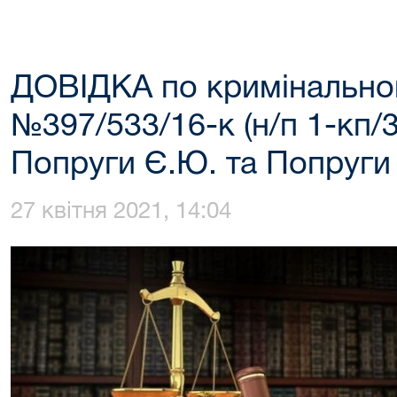
ДОВІДКА по кримінальн
№397/533/16-к (н/п 1-кп/3
Попруги Є.Ю. та Попруги
27 квітня 2021, 14:04