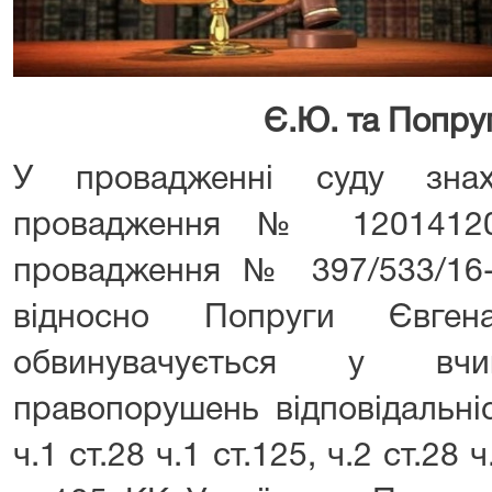
Є.Ю. та Попру
У провадженні суду знах
провадження № 12014120
провадження № 397/533/16-к
відносно Попруги Євген
обвинувачується у вчин
правопорушень відповідальні
ч.1 ст.28 ч.1 ст.125, ч.2 ст.28 ч