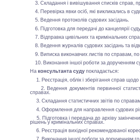
3. Складання і вивішування списків справ, пр
4. Перевірка явки осіб, які викликались в судо
5. Ведення протоколів судових засідань.
6. Підготовка для передачі до канцелярії суду
7. Відправка цивільних та кримінальних справ з
8. Ведення журналів судових засідань та відм
9. Виписка виконавчих листів по справам, по
10. Виконання іншої роботи за дорученням суд
На
консультанта суду
покладається
:
1. Реєстрація, облік і зберігання справ щодо
2. Ведення документів первинної статистич
справах.
3. Складання статистичних звітів по справам
4. Оформлення для направлення судових ріш
5. Підготовка і передача до архіву закінчен
рішень у кримінальних справах.
6. Реєстрація вихідної рекомендованої корес
7. Виконання іншої роботи за дорученням гол