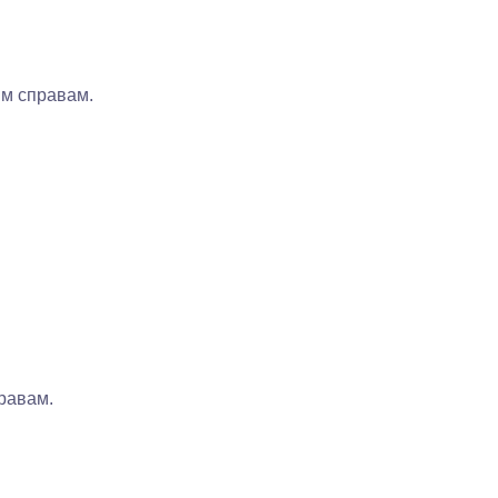
им справам.
правам.