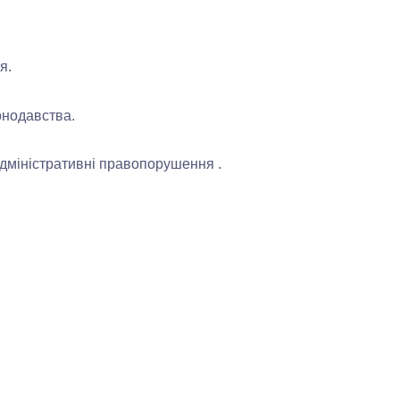
ня.
онодавства.
дміністративні правопорушення .