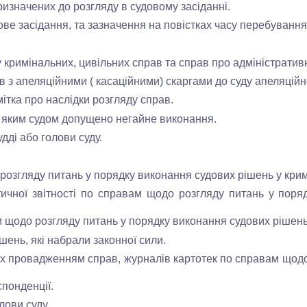
изначених до розгляду в судовому засіданні.
ве засідання, та зазначення на повістках часу перебування ї
 кримінальних, цивільних справ та справ про адміністратив
 апеляційними ( касаційними) скаргами до суду апеляційної 
ітка про наслідки розгляду справ.
 яким судом допущено негайне виконання.
ді або голови суду.
 розгляду питань у порядку виконання судових рішень у кри
ної звітності по справам щодо розгляду питань у поряд
 щодо розгляду питань у порядку виконання судових рішень
ень, які набрали законної сили.
их провадженням справ, журналів картотек по справам щодо
понденції.
ови суду.