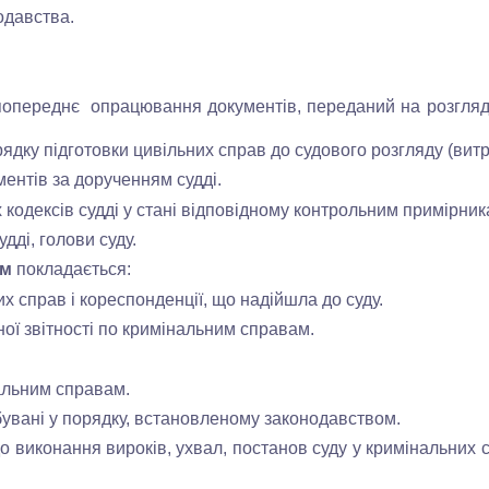
одавства.
реднє опрацювання документів, переданий на розгляд суд
дку підготовки цивільних справ до судового розгляду (витр
нтів за дорученням судді.
дексів судді у стані відповідному контрольним примірник
ді, голови суду.
ам
покладається:
х справ і кореспонденції, що надійшла до суду.
ї звітності по кримінальним справам.
альним справам.
увані у порядку, встановленому законодавством.
иконання вироків, ухвал, постанов суду у кримінальних с