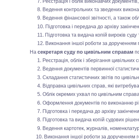
7. Реєстрація і облік виконавчих документі
8. Ведення контрольних та зведених викона
9. Ведення фінансової звітності, а також обл
10. Підготовка і передача до архіву закінче
11. Підготовка та видача копій вироків суду 
12. Виконання іншої роботи за дорученням г
На
секретаря суду по цивільним справам
п
1. Реєстрація, облік і зберігання цивільних с
2. Ведення документів первинної статистично
3. Складання статистичних звітів по цивіль
4. Відправка цивільних справ, які витребува
5. Облік окремих ухвал по цивільним справам
6. Оформлення документів по виконанню ріше
7. Підготовка і передача до архіву закінчен
8. Підготовка та видача копій судових рішень
9. Ведення картотек, журналів, номенклатур
10. Виконання іншої роботи за дорученням го