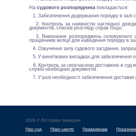
На
судового розпорядника
покладається:
1. Забезпечення додержання порядку в залі су
2. Контроль за наявністю наглядної довідков
документів, списків розгляду справ тощо.
3. Виконання розпоряджень головуючого щодо
працівників міліції для наведення порядку в за
4. Озвучення залу судового засідання, запроше
5. У виняткових випадках для забезпечення оп
6. Контроль за своєчасною доставкою в суд к
службі необхідних документів.
7. У разі необхідності забезпечення доставки
2026 © Всі права захищені
Про суд
Прес-центр
Громадянам
Показники