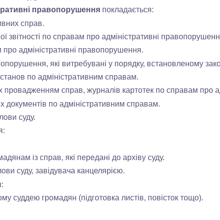
тративні правопорушення
покладається
:
ивних справ.
ї звітності по справам про адміністративні правопорушен
 про адміністративні правопорушення.
опорушення, які витребувані у порядку, встановленому зак
станов по адміністративним справам.
х провадженням справ, журналів картотек по справам про а
х документів по адміністративним справам.
ови суду.
я:
дянам із справ, які передані до архіву суду.
ви суду, завідувача канцелярією.
:
у суддею громадян (підготовка листів, повісток тощо).