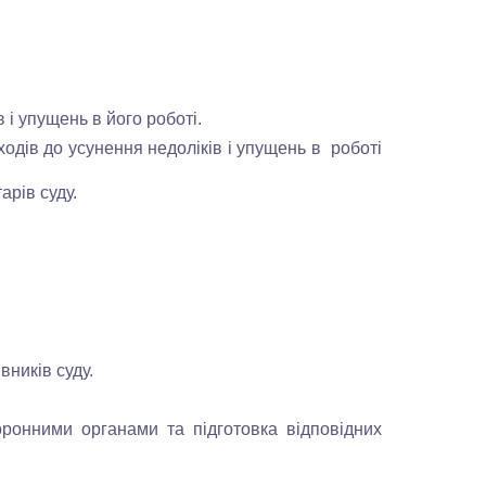
в і упущень в
його
роботі.
ходів до усунення недоліків і упущень в роботі
арів суду.
ників суду.
онними органами та підготовка відповідних