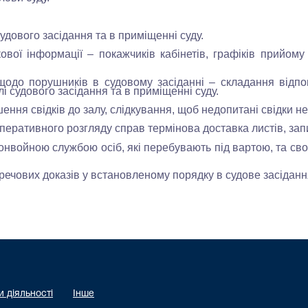
дового засідання та в приміщенні суду.
ої інформації – покажчиків кабінетів, графіків прийому
 порушників в судовому засіданні – складання відповід
лі судового засідання та в приміщенні суду.
ння свідків до залу, слідкування, щоб недопитані свідки н
еративного розгляду справ термінова доставка листів, запит
онвойною службою осіб, які перебувають під вартою, та св
 речових доказів у встановленому порядку в судове засідан
 діяльності
Інше