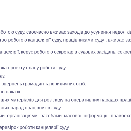
ботою суду, своєчасно вживає заходів до усунення недолікі
во роботою канцелярії суду, працівниками суду , вживає за
анцелярії, керує роботою секретарів
судових засідань, секрет
ка проекту плану роботи суду.
ду.
 звернень громадян та юридичних осіб.
в наказів.
ших матеріалів для розгляду на оперативних нарадах праців
их нарад працівників суду.
рганізаціями, засобами масової інформації, правоохор
евірок роботи канцелярії суду.