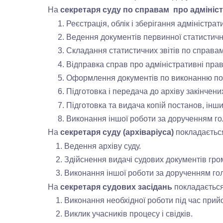
На
секретаря суду по справам
про адмініс
1. Реєстрація, облік і зберігання адміністрат
2. Ведення документів первинної статистично
3. Складання статистичних звітів по справам
4. Відправка справ про адміністративні прав
5. Оформлення документів по виконанню по
6. Підготовка і передача до архіву закінчени
7. Підготовка та видача копій постанов, інши
8. Виконання іншої роботи за дорученням гол
На
секретаря суду (архіваріуса)
покладаєтьс
1. Ведення архіву суду.
2. Здійснення видачі судових документів грома
3. Виконання іншої роботи за дорученням голо
На
секретаря судових засідань
покладається
1. Виконання необхідної роботи під час прийом
2. Виклик учасників процесу і свідків.