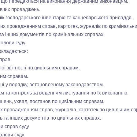
в, що передаються на виконання державним виконавцям.
вчих проваджень.
ік господарського інвентарю та канцелярського приладдя.
них провадженням справ, картотек, журналів по кримінальн
та інших документів по кримінальних справах.
олови суду.
окладається:
прав.
ї звітності по цивільним справам.
ним справам.
ні у порядку, встановленому законодавством.
 та контроль за веденням листування по їх виконанню.
нь, ухвал, постанов по цивільним справам.
их провадженням справ, журналів, картотек по цивільним с
 та інших документів по цивільних справах.
и справ суду.
лови суду.