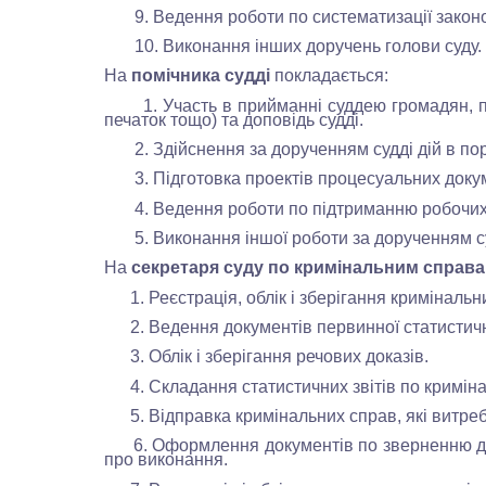
9. Ведення роботи по систематизації закон
10. Виконання інших доручень голови суду.
На
помічника судді
покладається:
1. Участь в прийманні суддею громадян, попе
печаток тощо) та доповідь судді.
2. Здійснення за дорученням судді дій в поря
3. Підготовка проектів процесуальних докуме
4. Ведення роботи по підтриманню робочих ко
5. Виконання іншої роботи за дорученням суд
На
секретаря суду
по кримінальним справ
1. Реєстрація, облік і зберігання кримінальни
2. Ведення документів первинної статистично
3. Облік і зберігання речових доказів.
4. Складання статистичних звітів по кримін
5. Відправка кримінальних справ, які витреб
6. Оформлення документів по зверненню до в
про виконання.