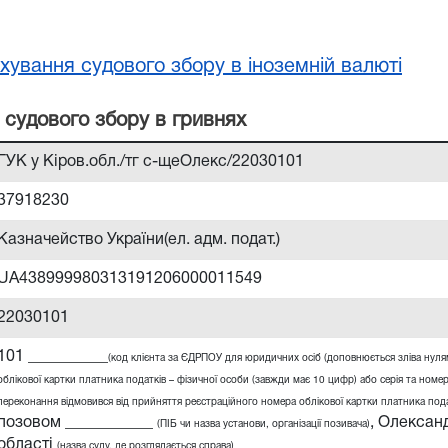
хування судового збору в іноземній валюті
 судового збору в гривнях
ГУК у Кіров.обл./тг с-щеОлекс/22030101
37918230
Казначейство України(ел. адм. подат.)
UA438999980313191206000011549
22030101
101 __________
(код клієнта за ЄДРПОУ для юридичних осіб (доповнюється зліва нул
облікової картки платника податків – фізичної особи (завжди має 10 цифр) або серія та номер
переконання відмовився від прийняття реєстраційного номера облікової картки платника податк
позовом ___________
,
Олександ
(ПІБ чи назва установи, організації позивача)
області
(назва суду, де розглядається справа)