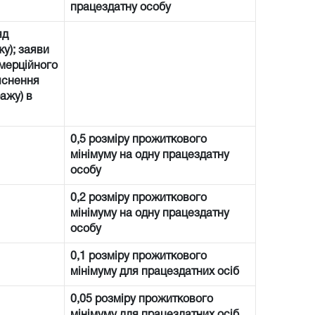
працездатну особу
яд
у); заяви
омерційного
’яснення
ажу) в
0,5 розміру прожиткового
мінімуму на одну працездатну
особу
0,2 розміру прожиткового
мінімуму на одну працездатну
особу
0,1 розміру прожиткового
мінімуму для працездатних осіб
0,05 розміру прожиткового
мінімуму для працездатних осіб