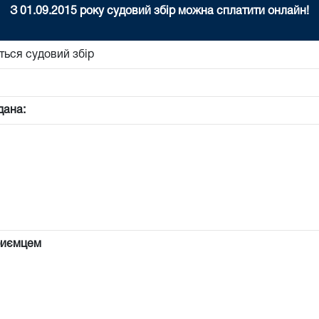
З 01.09.2015 року судовий збір можна сплатити онлайн!
ться судовий збір
дана:
риємцем