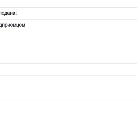
подана:
ідприємцем