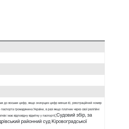
ями до восьми цифр, якщо значущих цифр менше 8), реєстраційний номер
 паспорта громадянина України, в разі якщо платник через свої релігійні
;Судовий збір, за
ів і має відповідну відмітку у паспорті)
рівський районний суд Кіровоградської