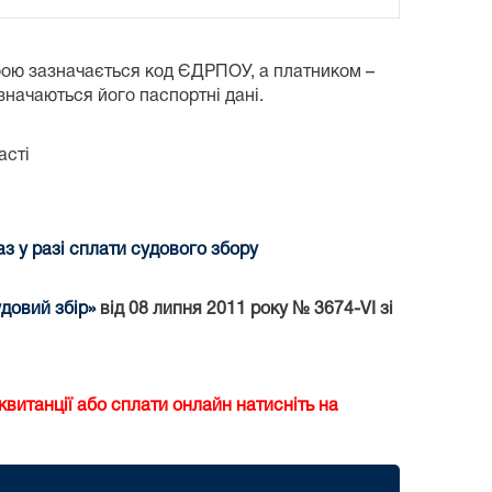
бою зазначається код ЄДРПОУ, а платником –
азначаються його паспортні дані.
асті
 у разі сплати судового збору
довий збір»
від 08 липня 2011 року № 3674-VI зі
витанції або сплати онлайн натисніть на