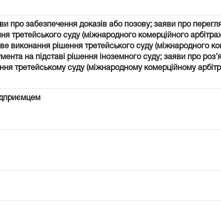
ви про забезпечення доказів або позову; заяви про перегл
ня третейського суду (міжнародного комерційного арбітраж
ве виконання рішення третейського суду (міжнародного к
мента на підставі рішення іноземного суду; заяви про роз
яння третейському суду (міжнародному комерційному арбітр
ідприємцем