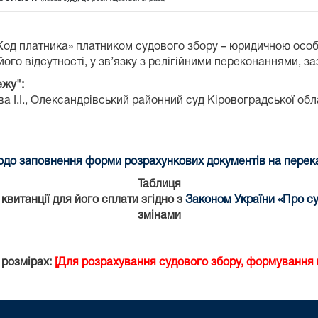
«Код платника» платником судового збору – юридичною осо
ого відсутності, у зв’язку з релігійними переконаннями, з
ежу":
 І.І.,
Олександрівський районний суд Кіровоградської обл
до заповнення форми розрахункових документів на переказ
Таблиця
витанції для його сплати згідно з
Законом України «Про су
змінами
 розмірах:
[Для розрахування судового збору, формування к