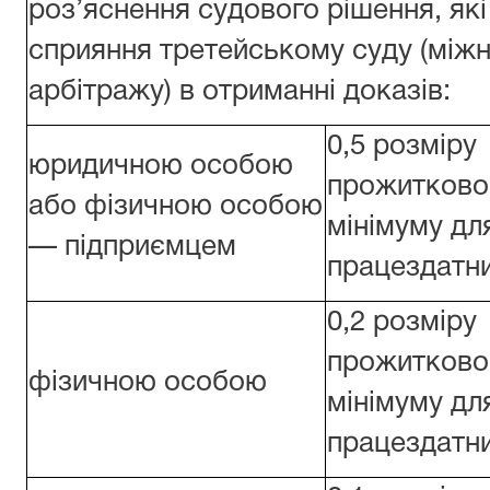
роз’яснення судового рішення, які
сприяння третейському суду (між
арбітражу) в отриманні доказів:
0,5 розміру
юридичною особою
прожитково
або фізичною особою
мінімуму дл
— підприємцем
працездатни
0,2 розміру
прожитково
фізичною особою
мінімуму дл
працездатни