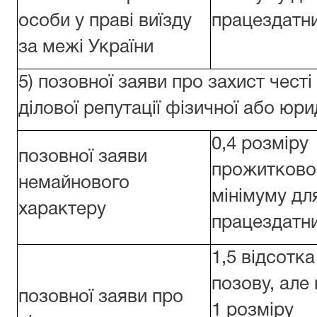
особи у праві виїзду
працездатни
за межі України
5) позовної заяви про захист честі 
ділової репутації фізичної або юри
0,4 розміру
позовної заяви
прожитково
немайнового
мінімуму дл
характеру
працездатни
1,5 відсотка
позову, але
позовної заяви про
1 розміру