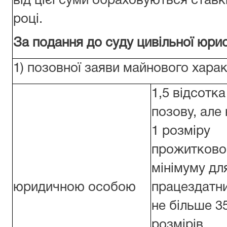
від цієї суми обраховуються ставк
році.
За подання до суду цивільної юрис
1) позовної заяви майнового харак
1,5 відсотка
позову, але
1 розміру
прожитково
мінімуму дл
юридичною особою
працездатни
не більше 3
розмірів