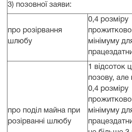
3) позовної заяви:
0,4 розміру
про розірвання
прожитково
шлюбу
мінімуму дл
працездатни
1 відсоток ц
позову, але
0,4 розміру
прожитково
про поділ майна при
мінімуму дл
розірванні шлюбу
працездатни