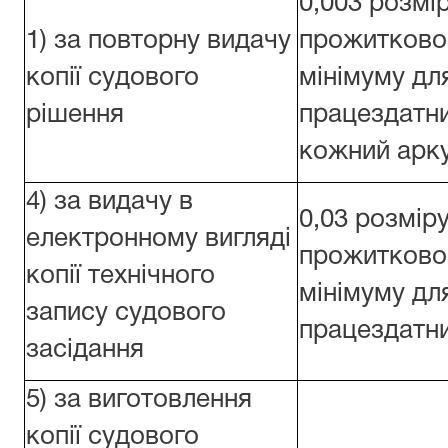
0,003 розмі
1) за повторну видачу
прожитково
копії судового
мінімуму дл
рішення
працездатни
кожний арк
4) за видачу в
0,03 розмір
електронному вигляді
прожитково
копії технічного
мінімуму дл
запису судового
працездатни
засідання
5) за виготовлення
копії судового