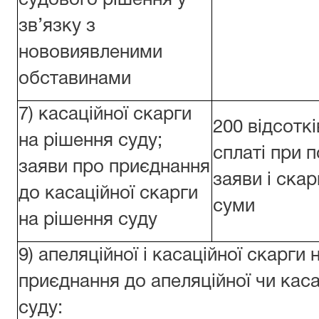
судового рішення у
зв’язку з
нововиявленими
обставинами
7) касаційної скарги
200 відсоткі
на рішення суду;
сплаті при п
заяви про приєднання
заяви і ска
до касаційної скарги
суми
на рішення суду
9) апеляційної і касаційної скарги 
приєднання до апеляційної чи каса
суду: