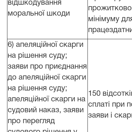
відшкодування
прожитково
моральної шкоди
мінімуму дл
працездатни
6) апеляційної скарги
на рішення суду;
заяви про приєднання
до апеляційної скарги
на рішення суду;
150 відсоткі
апеляційної скарги на
сплаті при п
судовий наказ, заяви
заяви і скар
про перегляд