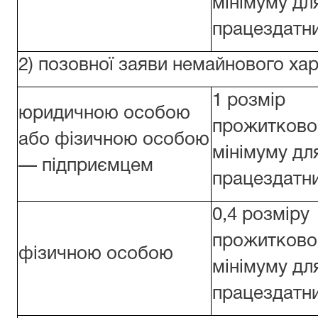
мінімуму дл
працездатни
2) позовної заяви немайнового хар
1 розмір
юридичною особою
прожитково
або фізичною особою
мінімуму дл
— підприємцем
працездатни
0,4 розміру
прожитково
фізичною особою
мінімуму дл
працездатни