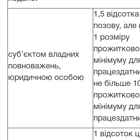
1,5 відсотка
позову, але
1 розміру
прожитково
суб’єктом владних
мінімуму дл
повноважень,
працездатни
юридичною особою
не більше 1
прожитково
мінімуму дл
працездатни
1 відсоток ц