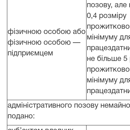
позову, але
0,4 розміру
прожитково
фізичною особою або
мінімуму дл
фізичною особою —
працездатни
підприємцем
не більше 5
прожитково
мінімуму дл
працездатни
адміністративного позову немайно
подано: