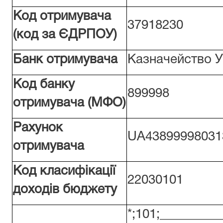
Код отримувача
37918230
(код за ЄДРПОУ)
Банк отримувача
Казначейство Ук
Код банку
899998
отримувача (МФО)
Рахунок
UA43899998031
отримувача
Код класифікації
22030101
доходів бюджету
*;101;________