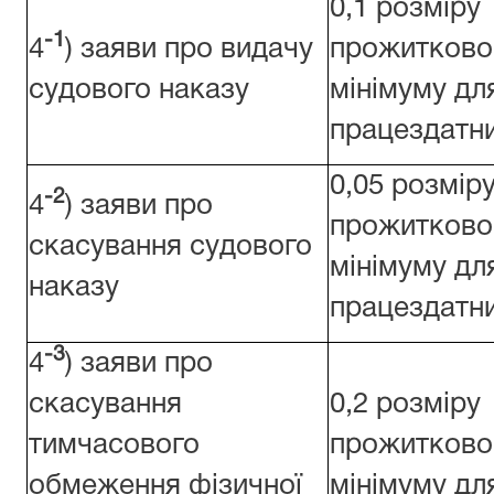
0,1 розміру
-1
4
) заяви про видачу
прожитково
судового наказу
мінімуму дл
працездатни
0,05 розмір
-2
4
) заяви про
прожитково
скасування судового
мінімуму дл
наказу
працездатни
-3
4
) заяви про
скасування
0,2 розміру
тимчасового
прожитково
обмеження фізичної
мінімуму дл