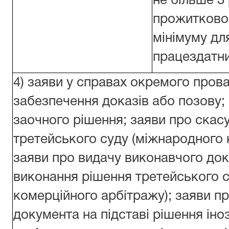
не більше 3
прожитково
мінімуму дл
працездатни
4) заяви у справах окремого пров
забезпечення доказів або позову;
заочного рішення; заяви про скас
третейського суду (міжнародного 
заяви про видачу виконавчого до
виконання рішення третейського 
комерційного арбітражу); заяви п
документа на підставі рішення іно