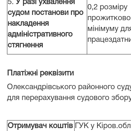
5.
У разі ухвалення
0,2 розміру
судом постанови про
прожитково
накладення
мінімуму дл
адміністративного
працездатни
стягнення
Платiжнi реквiзити
Олександрівського районного суду
для перерахування судового збору
Отримувач коштів
ГУК у Кіров.об