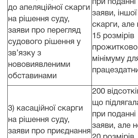
при поданні
до апеляційної скарги
заяви, іншої
на рішення суду,
скарги, але
заяви про перегляд
15 розмірів
судового рішення у
прожитково
зв’язку з
мінімуму дл
нововиявленими
працездатни
обставинами
200 відсоткі
що підлягал
3) касаційної скарги
при поданні
на рішення суду,
заяви, але 
заяви про приєднання
20 розмірів