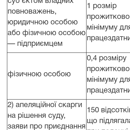
суб’єктом владних
1 розмір
повноважень,
прожитково
юридичною особою
мінімуму дл
або фізичною особою
працездатни
— підприємцем
0,4 розміру
прожитково
фізичною особою
мінімуму дл
працездатни
2) апеляційної скарги
150 відсоткі
на рішення суду,
що підлягал
заяви про приєднання