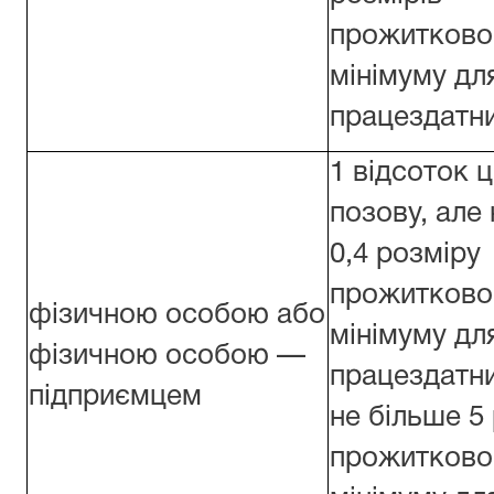
прожитково
мінімуму дл
працездатни
1 відсоток ц
позову, але
0,4 розміру
прожитково
фізичною особою або
мінімуму дл
фізичною особою —
працездатни
підприємцем
не більше 5
прожитково