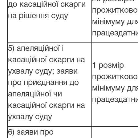
до касаційної скарги
прожитково
на рішення суду
мінімуму дл
працездатни
5) апеляційної і
касаційної скарги на
1 розмір
ухвалу суду; заяви
прожитково
про приєднання до
мінімуму дл
апеляційної чи
працездатни
касаційної скарги на
ухвалу суду
6) заяви про