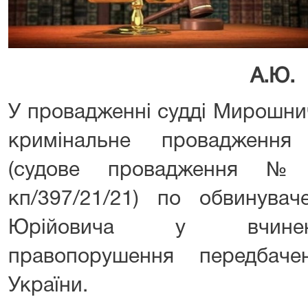
А.Ю.
У провадженні судді Мирошни
кримінальне провадження
(судове провадження №3
кп/397/21/21) по обвинува
Юрійовича у вчиненн
правопорушення передбач
України.