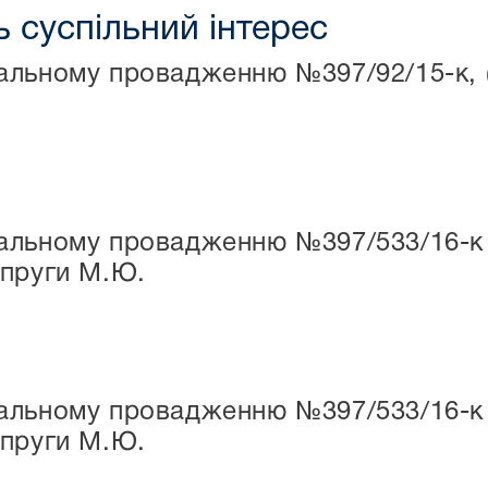
 суспільний інтерес
льному провадженню №397/92/15-к, (н
льному провадженню №397/533/16-к (н
опруги М.Ю.
льному провадженню №397/533/16-к (н
опруги М.Ю.