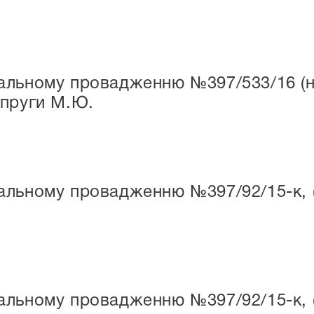
льному провадженню №397/533/16 (н/п
опруги М.Ю.
льному провадженню №397/92/15-к, (н
льному провадженню №397/92/15-к, (н