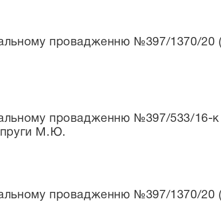
льному провадженню №397/1370/20 (н/
льному провадженню №397/533/16-к (н
опруги М.Ю.
льному провадженню №397/1370/20 (н/