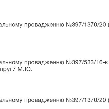
льному провадженню №397/1370/20 (н/
льному провадженню №397/533/16-к (н
опруги М.Ю.
льному провадженню №397/1370/20 (н/