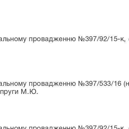
льному провадженню №397/92/15-к, (н
льному провадженню №397/533/16 (н/п
опруги М.Ю.
льному провадженню №397/92/15-к, (н