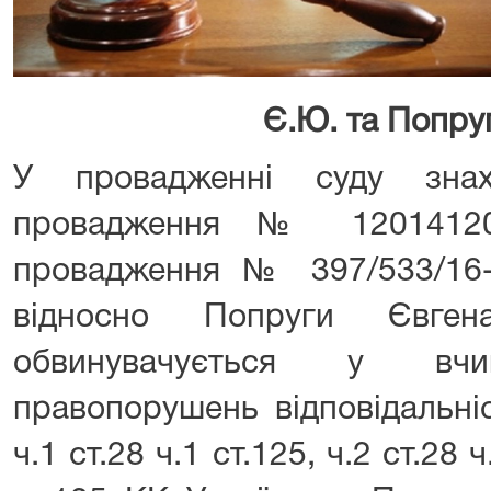
Є.Ю. та Попру
У провадженні суду знах
провадження № 12014120
провадження № 397/533/16-к
відносно Попруги Євген
обвинувачується у вчин
правопорушень відповідальні
ч.1 ст.28 ч.1 ст.125, ч.2 ст.28 ч