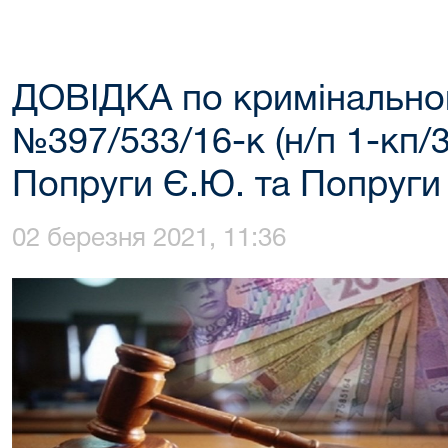
ДОВІДКА по кримінальн
№397/533/16-к (н/п 1-кп/3
Попруги Є.Ю. та Попруги
02 березня 2021, 11:36