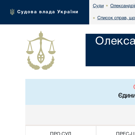
Олександрі
Суди
•
Судова влада України
Список справ, що
•
Олекса
Єдини
ПРО СУД
ПРЕС-Ц