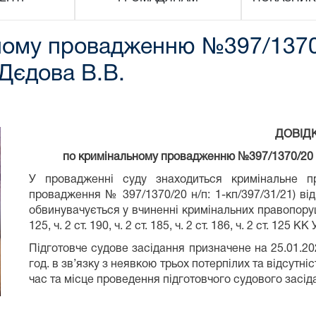
ому провадженню №397/1370/
 Дєдова В.В.
ДОВІД
по кримінальному провадженню №397/1370/20 (н
У провадженні суду знаходиться кримінальне 
провадження № 397/1370/20 н/п: 1-кп/397/31/21) в
обвинувачується у вчиненні кримінальних правопоруше
125, ч. 2 ст. 190, ч. 2 ст. 185, ч. 2 ст. 186, ч. 2 ст. 125 КК
Підготовче судове засідання призначене на 25.01.20
год. в зв’язку з неявкою трьох потерпілих та відсутн
час та місце проведення підготовчого судового засід