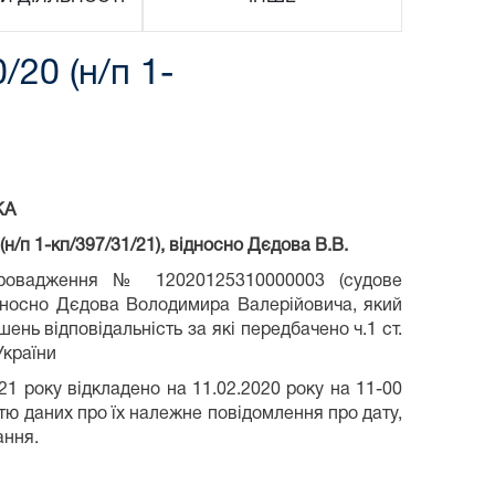
20 (н/п 1-
КА
/п 1-кп/397/31/21), відносно Дєдова В.В.
провадження № 12020125310000003 (судове
ідносно Дєдова Володимира Валерійовича, який
нь відповідальність за які передбачено ч.1 ст.
 України
21 року відкладено на 11.02.2020 року на 11-00
істю даних про їх належне повідомлення про дату,
ання.