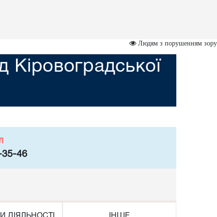
Людям з порушенням зору
д Кіровоградської
л
-35-46
И ДІЯЛЬНОСТІ
ІНШЕ