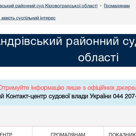
вський районний суд Кіровоградської області
Громадянам
•
 мають суспільний інтерес
ндрівський районний су
області
Отримуйте інформацію лише з офіційних джере
й Контакт-центр судової влади України 044 207
ЕНТР
ГРОМАДЯНАМ
ПОКАЗНИК