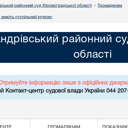
вський районний суд Кіровоградської області
Громадянам
•
 мають суспільний інтерес
ндрівський районний су
області
Отримуйте інформацію лише з офіційних джере
й Контакт-центр судової влади України 044 207
ЕНТР
ГРОМАДЯНАМ
ПОКАЗНИК