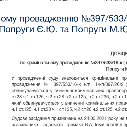
ому провадженню №397/533/16
о Попруги Є.Ю. та Попруги М.
ДОВІД
по кримінальному провадженню №397/533/16-к (н/п
Попруги 
У провадженні суду знаходиться кримінальне 
провадження № 397/533/16-к н/п: 1-кп/397/26/2
обвинувачується у вчиненні кримінальних правопору
ст.28 ч.1 ст.125, ч.2 ст.28 ч.2 ст.125, ч.2 ст.296, ч.
який обвинувачується у вчиненні кримінальних прав
ч.1 ст.125, ч.1 ст.28 ч.1 ст.125, ч.2 ст.28 ч.2 ст.125, ч.2 
Судове засідання призначене на 24.03.2021 року не 
їх захисника – адвоката Примака В.А. Тому розгляд 