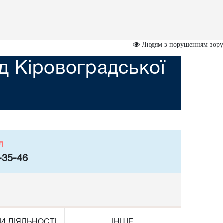
Людям з порушенням зору
д Кіровоградської
л
-35-46
И ДІЯЛЬНОСТІ
ІНШЕ