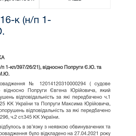
-к (н/п 1-
Ю.
КА
 1-кп/397/26/21), відносно Попруги Є.Ю. та
М.Ю.
провадження № 12014120310000294 ( судове
1) відносно Попруги Євгена Юрійовича, який
шень відповідальність за які передбачено ч.1
2 ст.125 КК України та Попруги Максима Юрійовича,
опорушень відповідальність за які передбачено
ст.296, ч.2 ст.345 КК України.
відбулось в зв’язку з неявкою обвинувачених та
провадження було відкладено на 27.04.2021 року