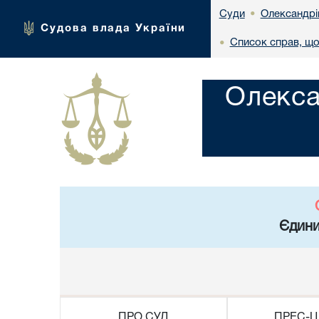
Олександрі
Суди
•
Судова влада України
Список справ, що
•
Олекса
Єдини
ПРО СУД
ПРЕС-Ц