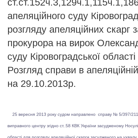
ст.ст.152ч.3,129ч.1,115ч.1,18
апеляційного суду Кіровоград
розгляду апеляційних скарг 
прокурора на вирок Олександ
суду Кіровоградської області
Розгляд справи в апеляційній
на 29.10.2013р.
25 вересня 2013 року судом направлено справу № 5/397/211/1
виправного центру згідно ст..58 КВК України засудженому Носулі
області для розгляду апеляційної скарги засудженого на ухвалу