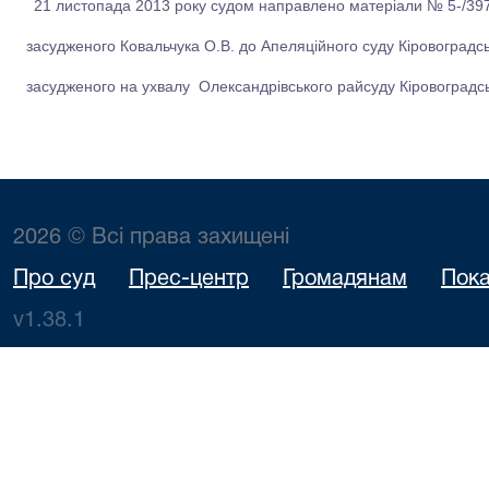
21 листопада 2013 року судом направлено матеріали № 5-/397
засудженого Ковальчука О.В. до Апеляційного суду Кіровоградськ
засудженого на ухвалу Олександрівського райсуду Кіровоградськ
2026 © Всі права захищені
Про суд
Прес-центр
Громадянам
Пока
v1.38.1