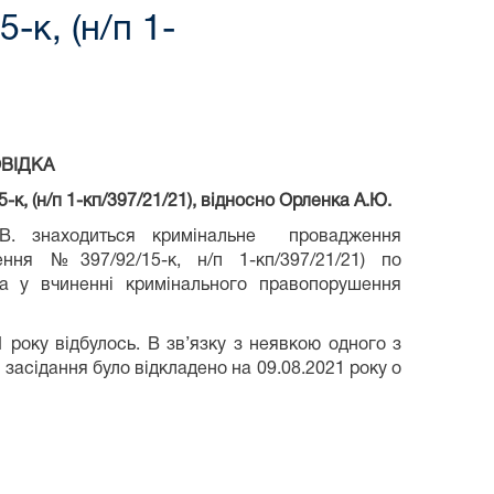
к, (н/п 1-
ВІДКА
, (н/п 1-кп/397/21/21), відносно Орленка А.Ю.
В. знаходиться кримінальне провадження
ня №397/92/15-к, н/п 1-кп/397/21/21) по
а у вчиненні кримінального правопорушення
 року відбулось. В зв’язку з неявкою одного з
 засідання було відкладено на 09.08.2021 року о