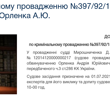
ому провадженню №397/92/15-
 Орленка А.Ю.
ДО
по кримінальному провадженню №397/92/15-к
У провадженні судді Мирошниченка Д.
№12014120000000217 (судове проваджен
обвинуваченню Орленка Андрія Юрійович
передбаченого ч.3 ст.286 КК України.
Судове засідання призначене на 01.07.2021
експертів для його виклику та допиту судове
10-00 год.