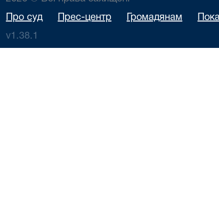
Про суд
Прес-центр
Громадянам
Пока
v1.38.1