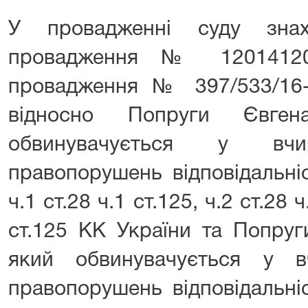
У провадженні суду знах
провадження № 12014120
провадження № 397/533/16-к
відносно Попруги Євген
обвинувачується у вчин
правопорушень відповідальні
ч.1 ст.28 ч.1 ст.125, ч.2 ст.28 ч
ст.125 КК України та Попру
який обвинувачується у в
правопорушень відповідальні