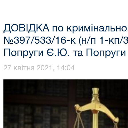
ДОВІДКА по кримінальн
№397/533/16-к (н/п 1-кп/3
Попруги Є.Ю. та Попруги
27 квітня 2021, 14:04