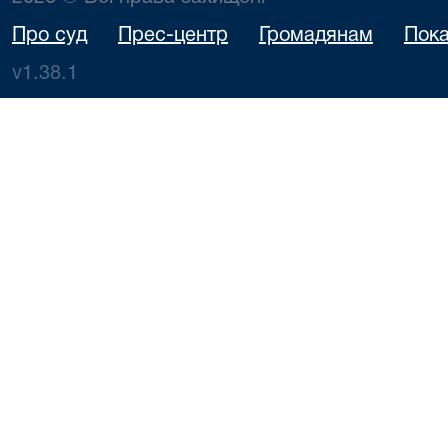
Про суд
Прес-центр
Громадянам
Пока
v1.38.1