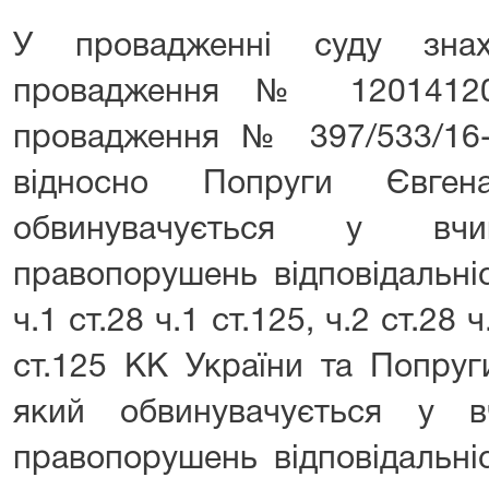
У провадженні суду знах
провадження № 12014120
провадження № 397/533/16-к
відносно Попруги Євген
обвинувачується у вчин
правопорушень відповідальні
ч.1 ст.28 ч.1 ст.125, ч.2 ст.28 ч
ст.125 КК України та Попру
який обвинувачується у в
правопорушень відповідальні