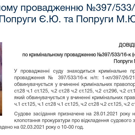
ому провадженню №397/533/16
о Попруги Є.Ю. та Попруги М.
ДОВІД
по кримінальному провадженню №397/533/16-к (н/
Попруги 
У провадженні суду знаходиться кримінальне 
провадження № 397/533/16-к н/п: 1-кп/397/26/2
обвинувачується у вчиненні кримінальних правопор
ст.28 ч.1 ст.125, ч.2 ст.28 ч.2 ст.125, ч.2 ст.296, ч
який обвинувачується у вчиненні кримінальних прав
ч.1 ст.125, ч.1 ст.28 ч.1 ст.125, ч.2 ст.28 ч.2 ст.125, ч.2
Судове засідання призначене на 28.01.2021 року н
клопотання прокуратури про відкладення судового з
дено на 02.03.2021 року о 10-00 год.