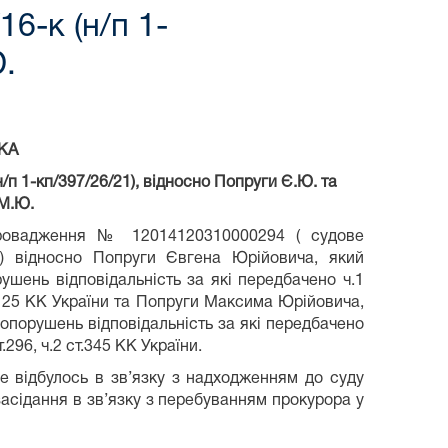
-к (н/п 1-
Ю.
КА
п 1-кп/397/26/21), відносно Попруги Є.Ю. та
М.Ю.
провадження № 12014120310000294 ( судове
1) відносно Попруги Євгена Юрійовича, який
ушень відповідальність за які передбачено ч.1
.2 ст.125 КК України та Попруги Максима Юрійовича,
опорушень відповідальність за які передбачено
 ст.296, ч.2 ст.345 КК України.
е відбулось в зв’язку з надходженням до суду
асідання в зв’язку з перебуванням прокурора у