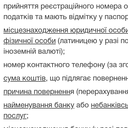
прийняття реєстраційного номера о
податків та мають відмітку у паспорт
місцезнаходження юридичної особ
фізичної особи
(латиницею у разі п
іноземній валюті);
номер контактного телефону (за зг
сума коштів
, що підлягає повернен
причина поверненн
я (перерахуванн
найменування банку
або
небанківс
послуг
;