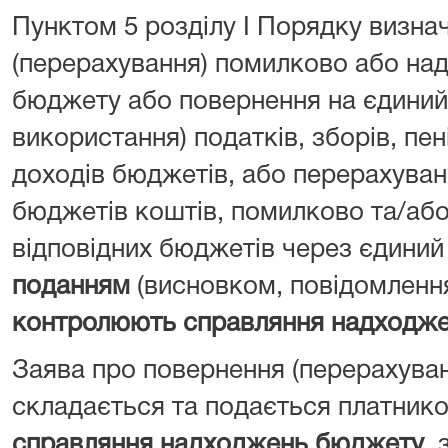
Пунктом 5 розділу I Порядку визна
(перерахування) помилково або над
бюджету або повернення на єдиний 
використання) податків, зборів, пен
доходів бюджетів, або перерахуван
бюджетів коштів, помилково та/або
відповідних бюджетів через єдиний
поданням
(висновком, повідомленн
контролюють справляння надходж
Заява про повернення (перерахува
складається та подається платник
справляння надходжень бюджету
, 