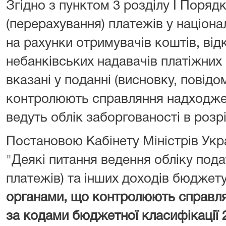
Згідно з пунктом 3 розділу I Поряд
(перерахування) платежів у націона
на рахунки отримувачів коштів, від
небанківських надавачів платіжних 
вказані у поданні (висновку, повідо
контролюють справляння надходжен
ведуть облік заборгованості в розрі
Постановою Кабінету Міністрів Укра
"Деякі питання ведення обліку подат
платежів) та інших доходів бюджет
органами, що контролюють справл
за кодами бюджетної класифікації 