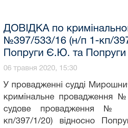
ДОВІДКА по кримінальн
№397/533/16 (н/п 1-кп/397
Попруги Є.Ю. та Попруги
06 травня 2020, 15:30
У провадженні судді Мирошни
кримінальне провадження №
судове провадження № 39
кп/397/1/20) відносно Попр