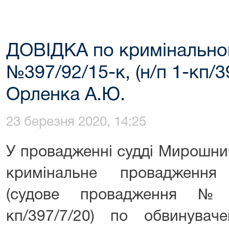
ДОВІДКА по кримінальн
№397/92/15-к, (н/п 1-кп/3
Орленка А.Ю.
23 березня 2020, 14:25
У провадженні судді Мирошни
кримінальне провадження
(судове провадження №3
кп/397/7/20) по обвинува