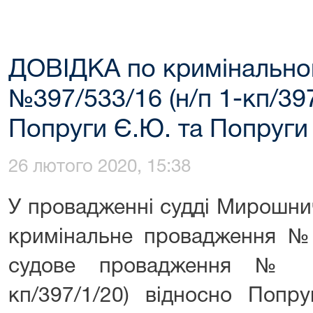
ДОВІДКА по кримінальн
№397/533/16 (н/п 1-кп/397
Попруги Є.Ю. та Попруги
26 лютого 2020, 15:38
У провадженні судді Мирошни
кримінальне провадження №
судове провадження № 3
кп/397/1/20) відносно Попр