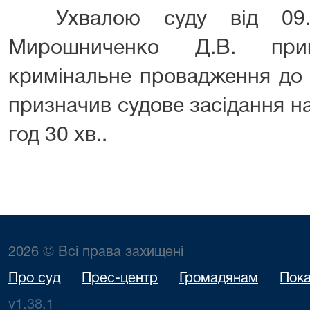
Ухвалою суду від 09.
Мирошниченко Д.В. прий
кримінальне провадження до
призначив судове засідання н
год 30 хв..
2026 © Всі права захищені
Про суд
Прес-центр
Громадянам
Пока
v1.38.1