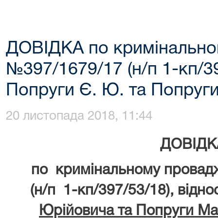
ДОВІДКА по кримінальн
№397/1679/17 (н/п 1-кп/39
Попруги Є. Ю. та Попруг
20 листопада 2018, 11:44
ДОВІДК
по кримінальному провад
(н/п 1-кп/397/53/18), відн
Юрійовича та Попруги М